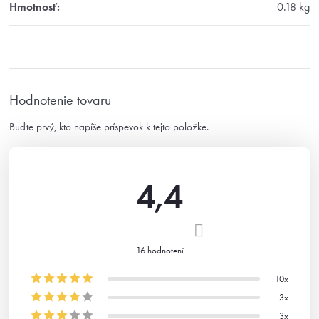
Hmotnosť
:
0.18 kg
Hodnotenie tovaru
Buďte prvý, kto napíše príspevok k tejto položke.
4,4
Priemerné
16 hodnotení
hodnotenie
produktu
10x
3x
je
3x