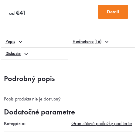
4,8
z
Detail
€41
od
5
hviezdičiek.
Popis
Hodnotenie (16)
Diskusia
Podrobný popis
Popis produktu nie je dostupný
Dodatočné parametre
Kategória
:
Granulátové podložky pod terče