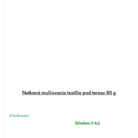
Netkaná mulčovacia textília pod terasu 80 g
Priemerné
hodnotenie
Skladom
(1 ks)
produktu
je