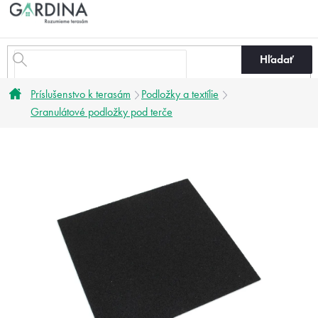
Prejsť
na
obsah
Hľadať
Domov
Príslušenstvo k terasám
Podložky a textílie
Granulátové podložky pod terče