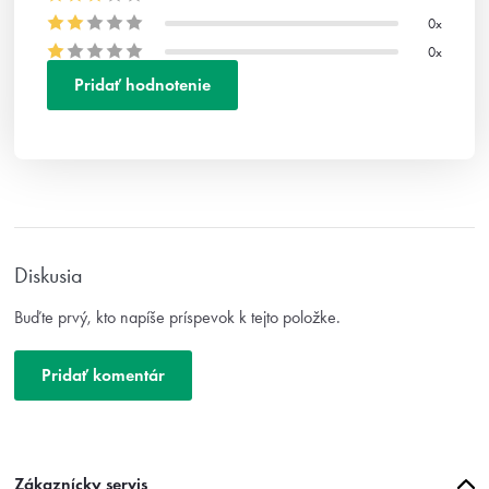
4,4 z
0x
5
0x
hviezdičiek.
Pridať hodnotenie
V
ý
p
i
s
Diskusia
h
o
Buďte prvý, kto napíše príspevok k tejto položke.
d
n
o
Pridať komentár
t
e
n
í
Z
Zákaznícky servis
á