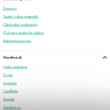
p
Doprava
ä
t
Spätný výkup materiálu
i
Obchodné podmienky
e
Ochrana osobných údajov
Reklamácia tovaru
Gardina.sk
Naša realizácia
O nás
Magazín
Certifikáty
Kontakt
Gardina.cz