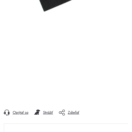
Opýtať sa
Strážiť
Zdieľať