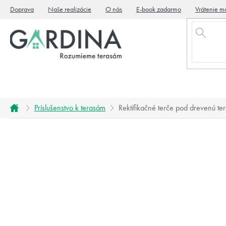
Prejsť
Doprava
Naše realizácie
O nás
E-book zadarmo
Vrátenie ma
na
obsah
Domov
Príslušenstvo k terasám
Rektifikačné terče pod drevenú te