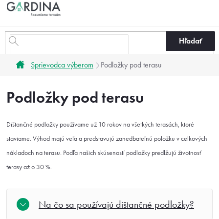
Prejsť
na
obsah
Hľadať
Domov
Sprievodca výberom
Podložky pod terasu
Podložky pod terasu
Dištančné podložky používame už 10 rokov na všetkých terasách, ktoré
staviame. Výhod majú veľa a predstavujú zanedbateľnú položku v celkových
nákladoch na terasu. Podľa našich skúseností podložky predlžujú životnosť
terasy až o 30 %.
Na čo sa používajú dištančné podložky?