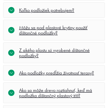
Koľko podložiek potrebujem?
Môžu sa pod plastové krytiny použiť
dištančné podložky?
Z akého plastu sú vyrobené dištančné
podložky?
Ako podložky predĺžia životnosť terasy?
Ako sa môže drevo roztiahnuť, keď má
podložka dištančný plastový tŕň?