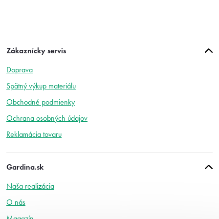
Z
Zákaznícky servis
á
p
Doprava
ä
t
Spätný výkup materiálu
i
Obchodné podmienky
e
Ochrana osobných údajov
Reklamácia tovaru
Gardina.sk
Naša realizácia
O nás
Magazín