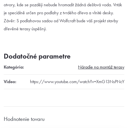
otvory, kde se později nebude hromadit žádná dešťová voda. Vrták
je speciálně určen pro podlahy z tvrdého dřeva a vlnité desky.
Závěr: S podlahovou sadou od Wolfcraft bude váš projekt stavby
dřevěné terasy úspěšný.
Dodatočné parametre
Kategória
:
Náradie na montáž terasy
Video
:
https://www.youtube.com/watch?v=XmG13NsPNcY
Hodnotenie tovaru