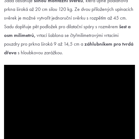
Sada obsahuje
silnou montážní svěrku
, která upne podlahová
prkna široká až 20 cm silou 120 kg. Ze dvou přiložených upínacích
svěrek je možné vytvořit jednoruční svěrku s rozpětím až 45 cm.
Sadu doplňuje pět podložek pro dilatační spáry s rozměrem
šest a
osm milimetrů,
vrtací šablona se čtyřmilimetrovými vrtacími
pouzdry pro prkna široká 9 až 14,5 cm a
záhlubníkem pro tvrdá
dřeva
s hloubkovou zarážkou.