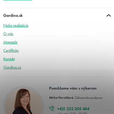
Gardina.sk
Naša realizácia
O nás
Magazín
Certifikáty
Kontakt
Gardina.cz
Pomôžeme vám s výberom
Mirka Heroldová
, Zákaznícka podpora
+421 222 205 484
(po-pia: 7:30 - 15:30)