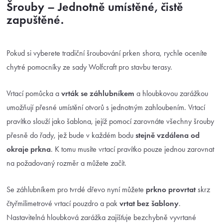
Šrouby – Jednotně umístěné, čistě
zapuštěné.
Pokud si vyberete tradiční šroubování prken shora, rychle oceníte
chytré pomocníky ze sady Wolfcraft pro stavbu terasy.
Vrtací pomůcka a
vrták se záhlubníkem
a hloubkovou zarážkou
umožňují přesné umístění otvorů s jednotným zahloubením. Vrtací
pravítko slouží jako šablona, jejíž pomocí zarovnáte všechny šrouby
přesně do řady, jež bude v každém bodu
stejně vzdálena od
okraje prkna
. K tomu musíte vrtací pravítko pouze jednou zarovnat
na požadovaný rozměr a můžete začít.
Se záhlubníkem pro tvrdé dřevo nyní můžete
prkno provrtat
skrz
čtyřmilimetrové vrtací pouzdro a pak
vrtat bez šablony
.
Nastavitelná hloubková zarážka zajišťuje bezchybně vyvrtané