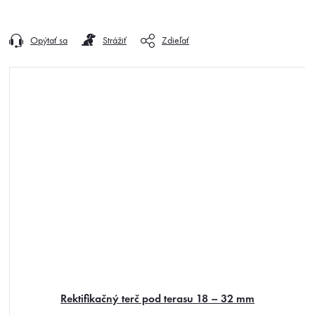
Opýtať sa
Strážiť
Zdieľať
Rektifikačný terč pod terasu 18 – 32 mm