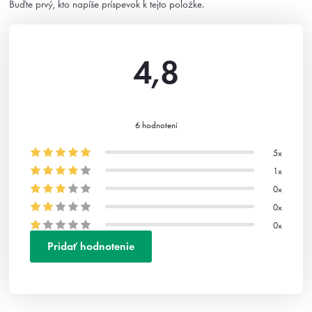
Buďte prvý, kto napíše príspevok k tejto položke.
4,8
Priemerné
6 hodnotení
hodnotenie
produktu
5x
1x
je
0x
4,8 z
0x
5
0x
hviezdičiek.
Pridať hodnotenie
V