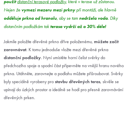
použít
distanční terasové podložky
, které v terase už zůstanou.
vymezí mezeru mezi prkny
Nejen že
při montáži, ale hlavně
odděluje prkna od hranolu
nedržela voda
, aby se tam
. Díky
terasa vydrží až o 30% déle!
distančním podložkám tak
Jakmile položíte dřevěné prkno dříve položenému,
můžete začít
zarovnávat
. K tomu jednoduše vložte mezi dřevěné prkna
distanční podložky
. Nyní umístěte horní čelist svěrky do
předchozího spoje a spodní část připevněte na vnější hranu nového
prkna. Utáhněte, zarovnejte a podlahu můžete přišroubovat. Svěrky
byly speciálně vyrobeny pro
stavbu dřevěných teras
, skvěle se
upínají do úzkých prostor a ideálně se hodí pro přesně zarovnávání
dřevěných prken.