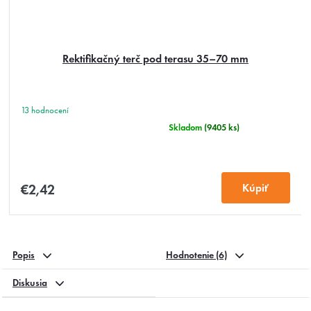
Rektifikačný terč pod terasu 35–70 mm
Priemerné
hodnotenie
Skladom
(9405 ks)
produktu
je
4,8
z
€2,42
5
hviezdičiek.
Popis
Hodnotenie (6)
Diskusia