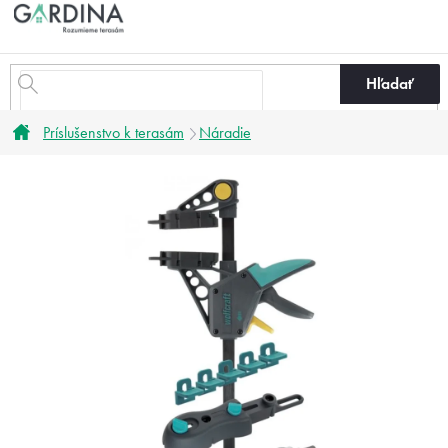
Prejsť
na
obsah
Hľadať
Domov
Príslušenstvo k terasám
Náradie