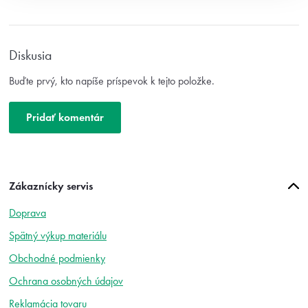
ý
p
i
s
Diskusia
h
o
Buďte prvý, kto napíše príspevok k tejto položke.
d
n
o
Pridať komentár
t
e
n
í
Z
Zákaznícky servis
á
p
Doprava
ä
t
Spätný výkup materiálu
i
Obchodné podmienky
e
Ochrana osobných údajov
Reklamácia tovaru