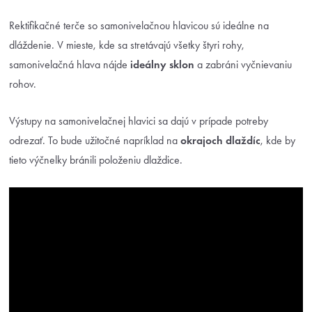
Rektifikačné terče so samonivelačnou hlavicou sú ideálne na
dláždenie. V mieste, kde sa stretávajú všetky štyri rohy,
samonivelačná hlava nájde
ideálny sklon
a zabráni vyčnievaniu
rohov.
Výstupy na samonivelačnej hlavici sa dajú v prípade potreby
odrezať. To bude užitočné napríklad na
okrajoch dlaždíc
, kde by
tieto výčnelky bránili položeniu dlaždice.