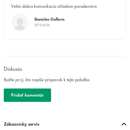
p
i
Velmi dobra komunikacia ohladom poradenstva
s
h
Stanislav Gallovic
o
30.9.2024
Hodnotenie produktu je 5 z 5 hviezdičiek.
d
n
o
t
e
n
í
Diskusia
Buďte prvý, kto napíše príspevok k tejto položke.
Pridať komentár
Z
Zákaznícky servis
á