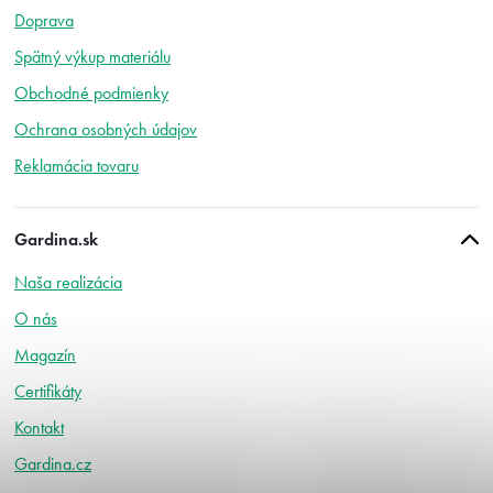
p
Doprava
ä
t
Spätný výkup materiálu
i
Obchodné podmienky
e
Ochrana osobných údajov
Reklamácia tovaru
Gardina.sk
Naša realizácia
O nás
Magazín
Certifikáty
Kontakt
Gardina.cz