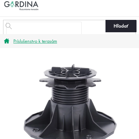
Prejsť
na
obsah
Hľadať
Domov
Príslušenstvo k terasám