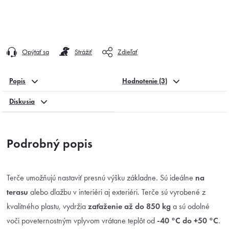
Opýtať sa
Strážiť
Zdieľať
Popis
Hodnotenie (3)
Diskusia
Podrobný popis
Terče umožňujú nastaviť presnú výšku základne. Sú ideálne
na
terasu
alebo dlažbu v interiéri aj exteriéri. Terče sú vyrobené z
kvalitného plastu, vydržia
zaťaženie až do 850 kg
a sú odolné
voči poveternostným vplyvom vrátane teplôt od
-40 °C do +50 °C
.