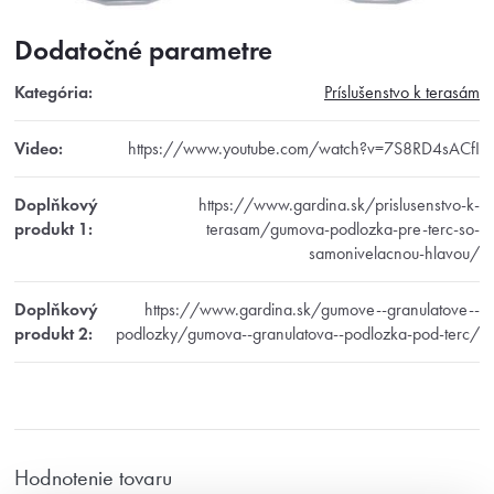
Dodatočné parametre
Kategória
:
Príslušenstvo k terasám
Video
:
https://www.youtube.com/watch?v=7S8RD4sACfI
Doplňkový
https://www.gardina.sk/prislusenstvo-k-
produkt 1
:
terasam/gumova-podlozka-pre-terc-so-
samonivelacnou-hlavou/
Doplňkový
https://www.gardina.sk/gumove--granulatove--
produkt 2
:
podlozky/gumova--granulatova--podlozka-pod-terc/
Hodnotenie tovaru