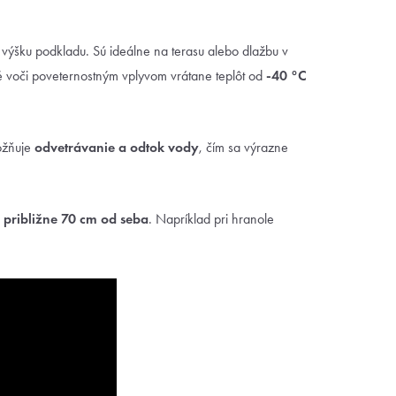
 výšku podkladu. Sú ideálne na terasu alebo dlažbu v
 voči poveternostným vplyvom vrátane teplôt od
-40 °C
ožňuje
odvetrávanie a odtok vody
, čím sa výrazne
e približne 70 cm od seba
. Napríklad pri hranole