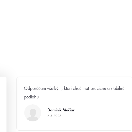
Odporúčam všetkým, ktorí chcú mať precíznu a stabilnú
podlahu
Dominik Mečiar
6.3.2025
Hodnotenie produktu je 5 z 5 hviezdičiek.