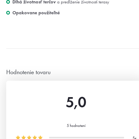
Dlhá životnosť terčov
a predĺženie životnosti terasy
Opakovane použiteľné
Hodnotenie tovaru
5,0
Priemerné
5 hodnotení
hodnotenie
produktu
5x