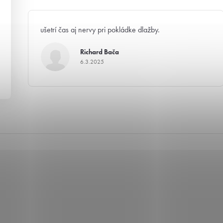
ušetrí čas aj nervy pri pokládke dlažby.
Richard Bača
6.3.2025
Hodnotenie produktu je 5 z 5 hviezdičiek.