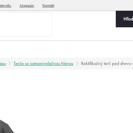
teriálu
Magazín
Kontakt
Hľad
rasu
Terče so samonivelačnou hlavou
Rektifikačný terč pod drev