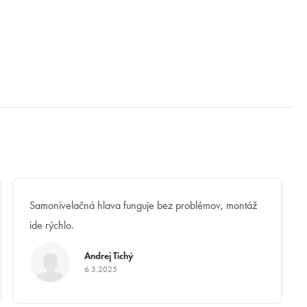
Samonivelačná hlava funguje bez problémov, montáž
ide rýchlo.
Andrej Tichý
6.3.2025
Hodnotenie produktu je 5 z 5 hviezdičiek.