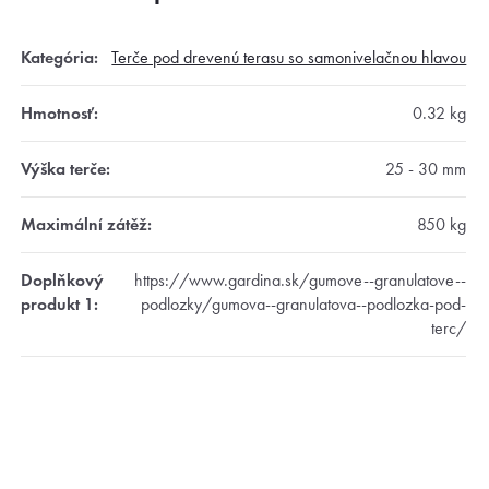
Kategória
:
Terče pod drevenú terasu so samonivelačnou hlavou
Hmotnosť
:
0.32 kg
Výška terče
:
25 - 30 mm
Maximální zátěž
:
850 kg
Doplňkový
https://www.gardina.sk/gumove--granulatove--
produkt 1
:
podlozky/gumova--granulatova--podlozka-pod-
terc/