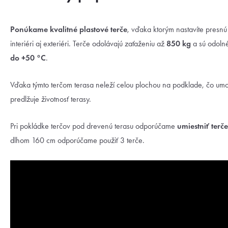
Ponúkame kvalitné plastové terče
, vďaka ktorým nastavíte presnú
interiéri aj exteriéri. Terče odolávajú zaťaženiu až
85
0 kg
a sú odolné
do +50 °C
.
Vďaka týmto terčom terasa neleží celou plochou na podklade, čo um
predlžuje životnosť terasy.
Pri pokládke terčov pod drevenú terasu odporúčame
umiestniť terč
dlhom 160 cm odporúčame použiť 3 terče.