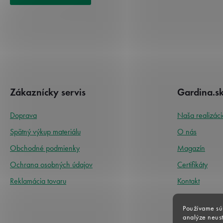
í
Z
á
p
ä
Zákaznícky servis
Gardina.s
t
i
e
Doprava
Naša realizáci
Spätný výkup materiálu
O nás
Obchodné podmienky
Magazín
Ochrana osobných údajov
Certifikáty
Reklamácia tovaru
Kontakt
Gardina.cz
Používame sú
analýze neust