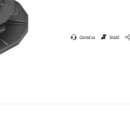
Opýtať sa
Strážiť