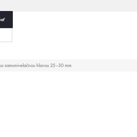
ať
o so samonivelačnou hlavou 25–30 mm