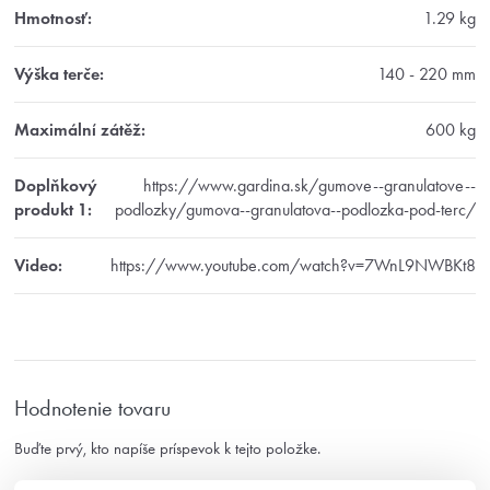
Hmotnosť
:
1.29 kg
Výška terče
:
140 - 220 mm
Maximální zátěž
:
600 kg
Doplňkový
https://www.gardina.sk/gumove--granulatove--
produkt 1
:
podlozky/gumova--granulatova--podlozka-pod-terc/
Video
:
https://www.youtube.com/watch?v=7WnL9NWBKt8
Hodnotenie tovaru
Buďte prvý, kto napíše príspevok k tejto položke.