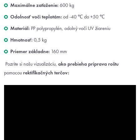
Maximálne zaťaženie:
600 kg
Odolnosť voči teplotám:
od -40 ℃ do +50 ℃
Materiál:
PP polypropylén, odolný voči UV žiareniu
Hmotnosť:
0,5 kg
Priemer základne:
160 mm
Pozrite si našu vizualizáciu,
ako prebieha príprava roštu
pomocou
rektifikačných terčov: