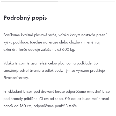
Podrobný popis
Ponúkame kvalitné plastové terče, vďaka ktorým nastavíte presnú
výšku podkladu. Ideálne na terasu alebo dlažbu v interiéri aj
exteriéri. Terče odolajú zaťaženiu až 600 kg.
Vďaka terčom terasa neleží celou plochou na podklade, čo
umožňuje odvetrávanie a odtok vody. Tým sa výrazne predlžuje
životnosť terasy.
Pri ukladaní terčov pod drevenú terasu odporúčame umiestniť terče
pod hranoly približne 70 cm od seba. Príklad: ak bude mať hranol
napríklad 160 cm, odporúčame použiť 3 terče.