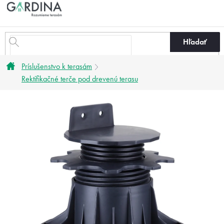
Prejsť
na
obsah
Hľadať
Domov
Príslušenstvo k terasám
Rektifikačné terče pod drevenú terasu