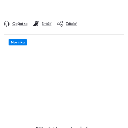
Opýtať sa
Strážiť
Zdieľať
Novinka