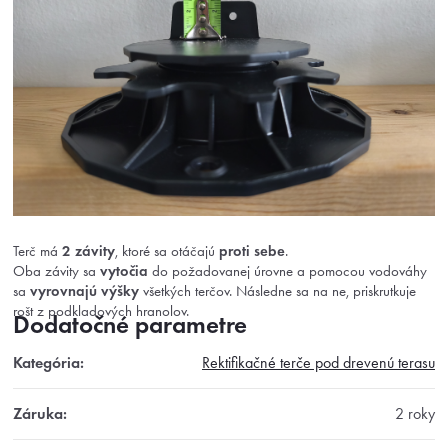
Terč má
2 závity
, ktoré sa otáčajú
proti sebe
.
Oba závity sa
vytočia
do požadovanej úrovne a pomocou vodováhy
sa
vyrovnajú výšky
všetkých terčov. Následne sa na ne, priskrutkuje
rošt z podkladových hranolov.
Dodatočné parametre
Kategória
:
Rektifikačné terče pod drevenú terasu
Záruka
:
2 roky