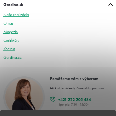
Gardina.sk
Naša realizácia
O nás
Magazín
Certifikáty
Kontakt
Gardina.cz
Pomôžeme vám s výberom
Mirka Heroldová
, Zákaznícka podpora
+421 222 205 484
(po-pia: 7:30 - 15:30)
info@gardina.sk