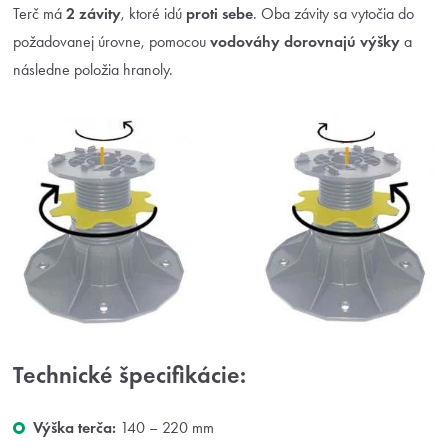
Terč má
2 závity
, ktoré idú
proti sebe
. Oba závity sa vytočia do
požadovanej úrovne, pomocou
vodováhy dorovnajú výšky
a
následne položia hranoly.
Technické špecifikácie:
Výška terča:
140 – 220 mm